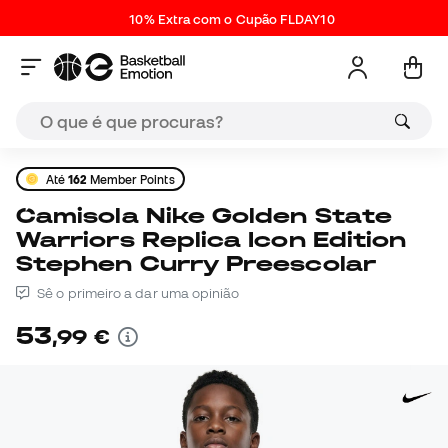
10% Extra com o Cupão FLDAY10
Até
162
Member Points
Camisola Nike Golden State
Warriors Replica Icon Edition
Stephen Curry Preescolar
Sê o primeiro a dar uma opinião
53
,
99
€