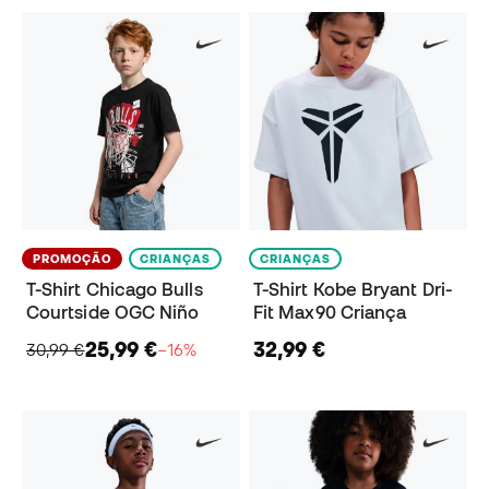
PROMOÇÃO
CRIANÇAS
CRIANÇAS
T-Shirt Chicago Bulls
T-Shirt Kobe Bryant Dri-
Courtside OGC Niño
Fit Max90 Criança
25,99 €
32,99 €
30,99 €
−16%