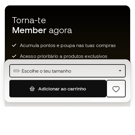
Torna-te
Member
agora
Acumula pontos e poupa nas tuas compras
Acesso prioritário a produtos exclusivos
Junta-te a mais de meio milhão de membros
Escolhe o teu tamanho
Adicionar ao carrinho
SUBSCREVER
Aceito receber comunicações personalizadas de acordo
com a
Política de Privacidade
da Sports Emotion.