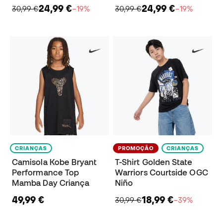
24,99 €
24,99 €
30,99 €
−19%
30,99 €
−19%
CRIANÇAS
PROMOÇÃO
CRIANÇAS
Camisola Kobe Bryant
T-Shirt Golden State
Performance Top
Warriors Courtside OGC
Mamba Day Criança
Niño
49,99 €
18,99 €
30,99 €
−39%