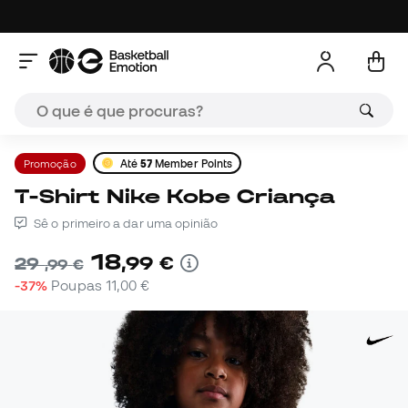
Promoção
Até
57
Member Points
T-Shirt Nike Kobe Criança
Sê o primeiro a dar uma opinião
18
,
99
€
29
,
99
€
-37%
Poupas
11,00 €