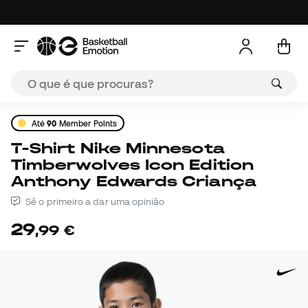
Até
90
Member Points
T-Shirt Nike Minnesota
Timberwolves Icon Edition
Anthony Edwards Criança
Sê o primeiro a dar uma opinião
29
,
99
€