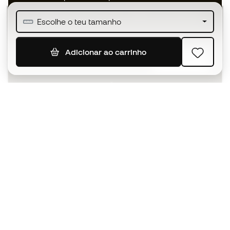
Junta-te a mais de meio milhão de membros
Escolhe o teu tamanho
Adicionar ao carrinho
SUBSCREVER
Aceito receber comunicações personalizadas de acordo
com a
Política de Privacidade
da Sports Emotion.
A app
para quem vive o basquetebol
de forma diferente.