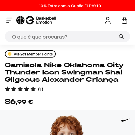
10% Extra com o Cupão FLDAY10
Até
261
Member Points
Camisola Nike Oklahoma City
Thunder Icon Swingman Shai
Gilgeous Alexander Criança
(
1
)
86
,
99
€