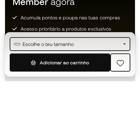
Member
agora
Acumula pontos e poupa nas tuas compras
Acesso prioritário a produtos exclusivos
Junta-te a mais de meio milhão de membros
Escolhe o teu tamanho
Adicionar ao carrinho
SUBSCREVER
Aceito receber comunicações personalizadas de acordo
com a
Política de Privacidade
da Sports Emotion.
A app
para quem vive o basquetebol
de forma diferente.