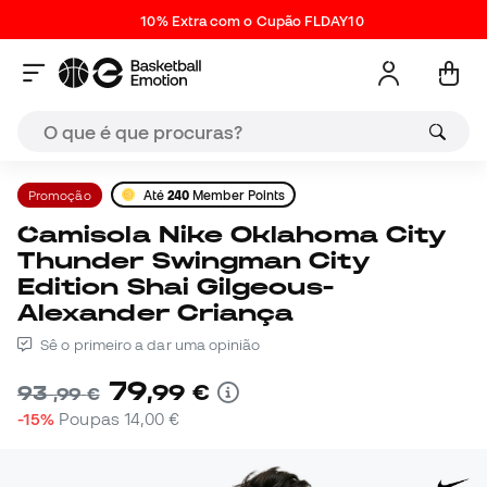
10% Extra com o Cupão FLDAY10
Promoção
Até
240
Member Points
Camisola Nike Oklahoma City
Thunder Swingman City
Edition Shai Gilgeous-
Alexander Criança
Sê o primeiro a dar uma opinião
79
,
99
€
93
,
99
€
-15%
Poupas
14,00 €