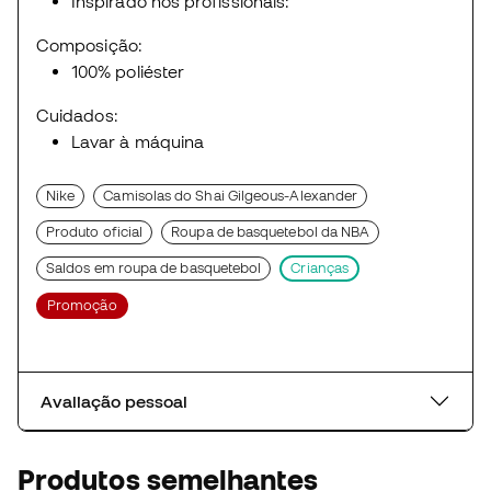
Inspirado nos profissionais:
Composição:
100% poliéster
Cuidados:
Lavar à máquina
Nike
Camisolas do Shai Gilgeous-Alexander
Produto oficial
Roupa de basquetebol da NBA
Saldos em roupa de basquetebol
Crianças
Promoção
Avaliação pessoal
Produtos semelhantes