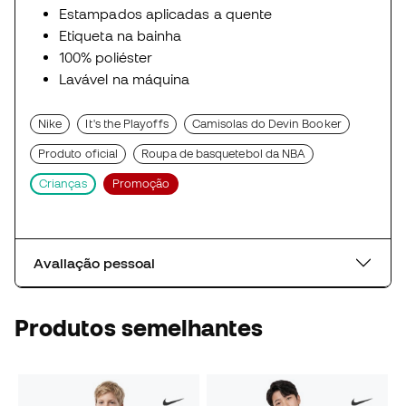
Estampados aplicadas a quente
Etiqueta na bainha
100% poliéster
Lavável na máquina
Nike
It's the Playoffs
Camisolas do Devin Booker
Produto oficial
Roupa de basquetebol da NBA
Crianças
Promoção
Avaliação pessoal
Produtos semelhantes