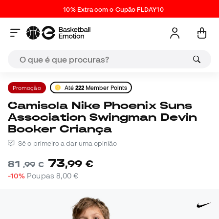
10% Extra com o Cupão FLDAY10
Promoção
Até
222
Member Points
Camisola Nike Phoenix Suns
Association Swingman Devin
Booker Criança
Sê o primeiro a dar uma opinião
73
,
99
€
81
,
99
€
-10%
Poupas
8,00 €