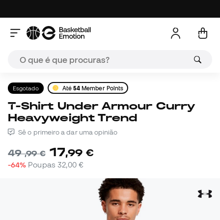
Esgotado
Até
54
Member Points
T-Shirt Under Armour Curry
Heavyweight Trend
Sê o primeiro a dar uma opinião
17
,
99
€
49
,
99
€
-64%
Poupas
32,00 €