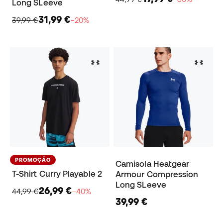
Long SLeeve
31,99 €
39,99 €
−20%
PROMOÇÃO
Camisola Heatgear
T-Shirt Curry Playable 2
Armour Compression
Long SLeeve
26,99 €
44,99 €
−40%
39,99 €