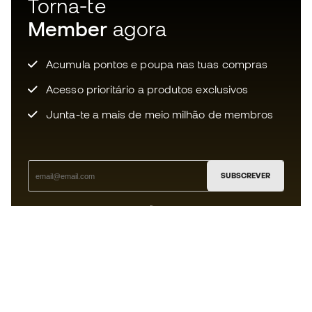
Torna-te
Member
agora
Acumula pontos e poupa nas tuas compras
Acesso prioritário a produtos exclusivos
Junta-te a mais de meio milhão de membros
SUBSCREVER
Aceito receber comunicações personalizadas de acordo
com a
Política de Privacidade
da Sports Emotion.
A app
para quem vive o basquetebol
de forma diferente.