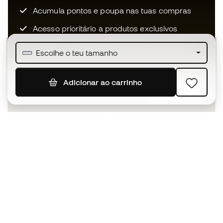
Acumula pontos e poupa nas tuas compras
Acesso prioritário a produtos exclusivos
Junta-te a mais de meio milhão de membros
Escolhe o teu tamanho
Adicionar ao carrinho
SUBSCREVER
Aceito receber comunicações personalizadas de acordo
com a
Política de Privacidade
da Sports Emotion.
A app
para quem vive o basquetebol
de forma diferente.