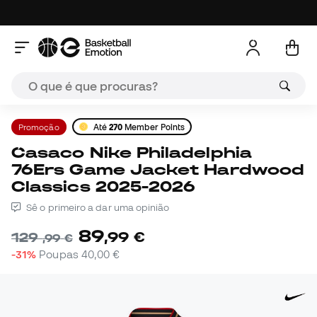
Promoção
Até
270
Member Points
Casaco Nike Philadelphia
76Ers Game Jacket Hardwood
Classics 2025-2026
Sê o primeiro a dar uma opinião
89
,
99
€
129
,
99
€
-31%
Poupas
40,00 €