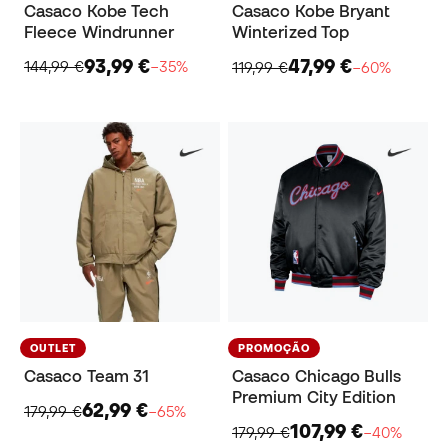
Casaco Kobe Tech
Casaco Kobe Bryant
Fleece Windrunner
Winterized Top
93,99 €
47,99 €
144,99 €
−35%
119,99 €
−60%
OUTLET
PROMOÇÃO
Casaco Team 31
Casaco Chicago Bulls
Premium City Edition
62,99 €
179,99 €
−65%
107,99 €
179,99 €
−40%