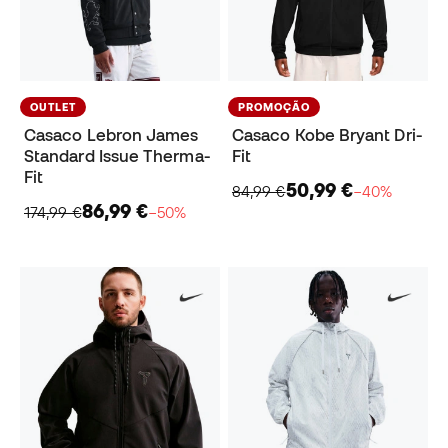
OUTLET
PROMOÇÃO
Casaco Lebron James
Casaco Kobe Bryant Dri-
Standard Issue Therma-
Fit
Fit
50,99 €
84,99 €
−40%
86,99 €
174,99 €
−50%