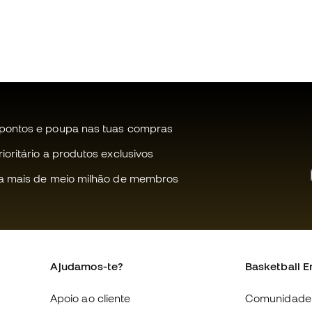
pontos e poupa nas tuas compras
oritário a produtos exclusivos
a mais de meio milhão de membros
Ajudamos-te?
Basketball E
Apoio ao cliente
Comunidade