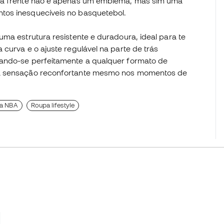
 na frente não é apenas um emblema, mas sim uma
tos inesquecíveis no basquetebol.
uma estrutura resistente e duradoura, ideal para te
curva e o ajuste regulável na parte de trás
tando-se perfeitamente a qualquer formato de
ma sensação reconfortante mesmo nos momentos de
da NBA
Roupa lifestyle