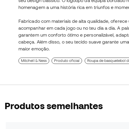
seu design clássico. O logótipo da equipa bordado
homenagem a uma história rica em triunfos e momen
Fabricado com materiais de alta qualidade, oferece 
acompanhar em cada jogo ou no teu dia a dia. A pala 
garantem um conforto ótimo e personalizável, adap
cabeça. Além disso, o seu tecido suave garante u
maior emoção.
Mitchell & Ness
Produto oficial
Roupa de basquetebol 
Produtos semelhantes