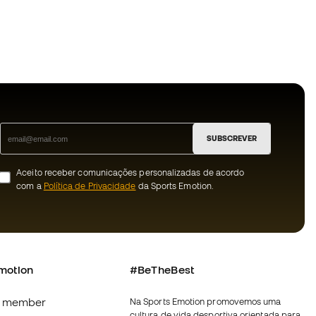
SUBSCREVER
Aceito receber comunicações personalizadas de acordo
com a
Política de Privacidade
da Sports Emotion.
motion
#BeTheBest
 member
Na Sports Emotion promovemos uma
cultura de vida desportiva orientada para