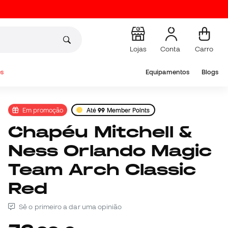
Lojas
Conta
Carro
s
Equipamentos
Blogs
Em promoção
Até
99
Member Points
Chapéu Mitchell &
Ness Orlando Magic
Team Arch Classic
Red
Sê o primeiro a dar uma opinião