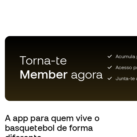
Torna-te
Acumula 
Acesso pri
Member
agora
Junta-te 
A app
para quem vive o
basquetebol de forma