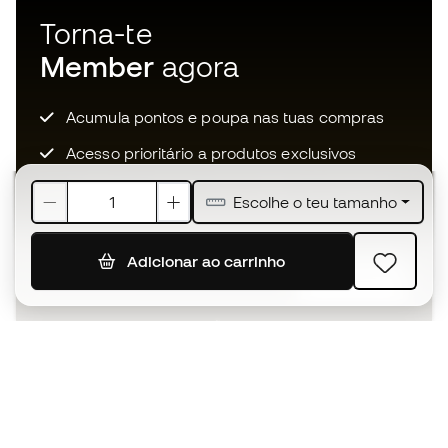
Torna-te
Member
agora
Acumula pontos e poupa nas tuas compras
Acesso prioritário a produtos exclusivos
Junta-te a mais de meio milhão de membros
Escolhe o teu tamanho
Adicionar ao carrinho
SUBSCREVER
Aceito receber comunicações personalizadas de acordo
com a
Política de Privacidade
da Sports Emotion.
A app
para quem vive o basquetebol