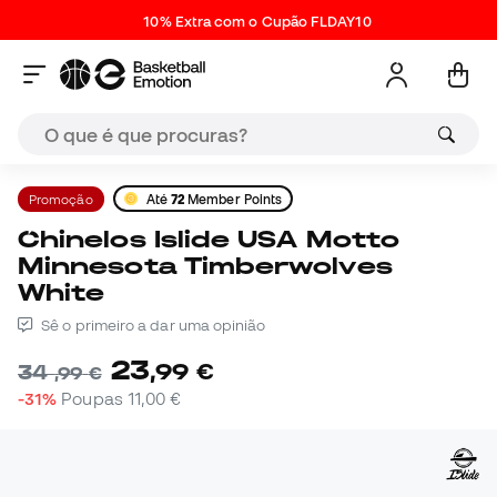
10% Extra com o Cupão FLDAY10
Promoção
Até
72
Member Points
Chinelos Islide USA Motto
Minnesota Timberwolves
White
Sê o primeiro a dar uma opinião
23
,
99
€
34
,
99
€
-31%
Poupas
11,00 €