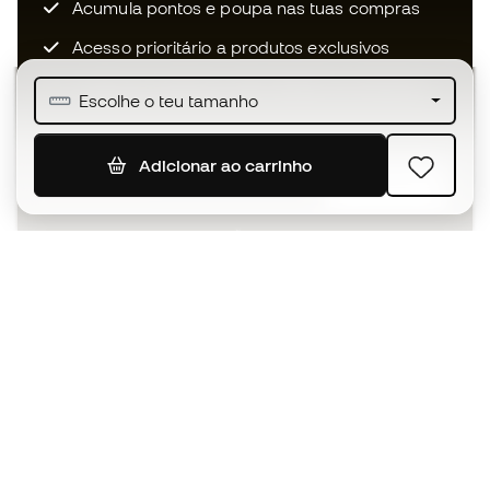
Acumula pontos e poupa nas tuas compras
Acesso prioritário a produtos exclusivos
Junta-te a mais de meio milhão de membros
Escolhe o teu tamanho
Adicionar ao carrinho
SUBSCREVER
Aceito receber comunicações personalizadas de acordo
com a
Política de Privacidade
da Sports Emotion.
A app
para quem vive o basquetebol
de forma diferente.