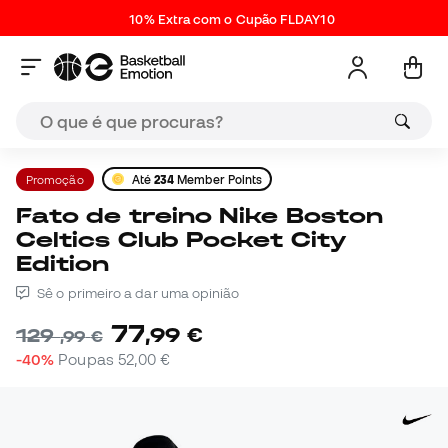
10% Extra com o Cupão FLDAY10
Promoção
Até
234
Member Points
Fato de treino Nike Boston
Celtics Club Pocket City
Edition
Sê o primeiro a dar uma opinião
77
,
99
€
129
,
99
€
-40%
Poupas
52,00 €