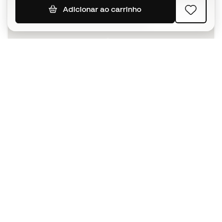
Adicionar ao carrinho
SUBSCREVER
Aceito receber comunicações personalizadas de acordo
com a
Política de Privacidade
da Sports Emotion.
A app
para quem vive o basquetebol
de forma diferente.