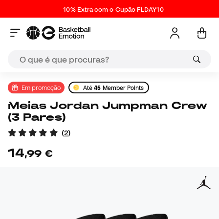
10% Extra com o Cupão FLDAY10
Em promoção
Até
45
Member Points
Meias Jordan Jumpman Crew
(3 Pares)
(
2
)
14
,
99
€