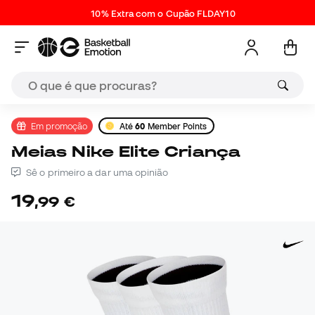
10% Extra com o Cupão FLDAY10
Em promoção
Até
60
Member Points
Meias Nike Elite Criança
Sê o primeiro a dar uma opinião
19
,
99
€