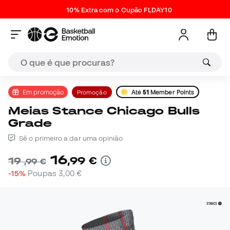
10% Extra com o Cupão FLDAY10
Em promoção
Promoção
Até
51
Member Points
Meias Stance Chicago Bulls
Grade
Sê o primeiro a dar uma opinião
16
,
99
€
19
,
99
€
-15%
Poupas
3,00 €