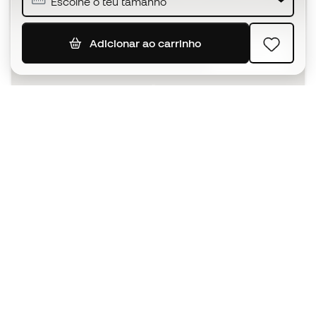
Escolhe o teu tamanho
Adicionar ao carrinho
SUBSCREVER
Aceito receber comunicações personalizadas de acordo
com a
Política de Privacidade
da Sports Emotion.
A app
para quem vive o basquetebol
de forma diferente.