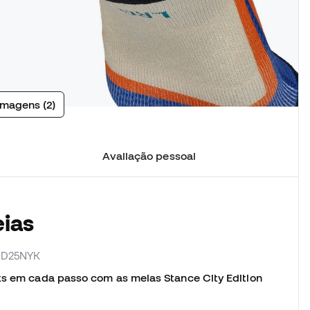
imagens (2)
Avaliação pessoal
eias
56D25NYK
cks em cada passo com as meias Stance City Edition