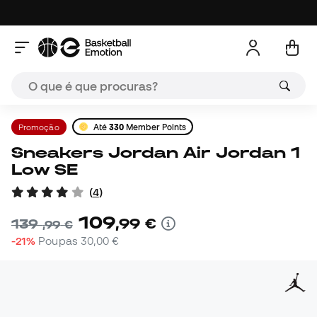
Promoção
Até
330
Member Points
Sneakers Jordan Air Jordan 1
Low SE
(
4
)
109
,
99
€
139
,
99
€
-21%
Poupas
30,00 €