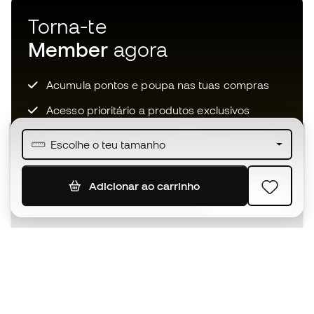
Torna-te
Member
agora
Acumula pontos e poupa nas tuas compras
Acesso prioritário a produtos exclusivos
Junta-te a mais de meio milhão de membros
Escolhe o teu tamanho
Adicionar ao carrinho
SUBSCREVER
Aceito receber comunicações personalizadas de acordo
com a
Política de Privacidade
da Sports Emotion.
A app
para quem vive o basquetebol