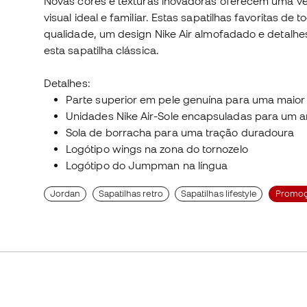
Novas cores e texturas inovadoras oferecem uma ver
visual ideal e familiar. Estas sapatilhas favoritas d
qualidade, um design Nike Air almofadado e detalh
esta sapatilha clássica.
Detalhes:
Parte superior em pele genuína para uma maior 
Unidades Nike Air-Sole encapsuladas para um 
Sola de borracha para uma tração duradoura
Logótipo wings na zona do tornozelo
Logótipo do Jumpman na língua
Jordan
Sapatilhas retro
Sapatilhas lifestyle
Promo