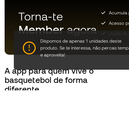
Torna-te
Acumula 
Acesso pri
Member
agora
Junta-te 
Dispomos de apenas 1 unidades deste
produto.
Se te interessa, não percas tem
e aproveita!
A app
para quem vive o
basquetebol de forma
diferente.