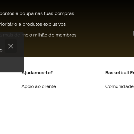
pontos e poupa nas tuas compras
oritário a produtos exclusivos
a mais de meio milhão de membros
po
Ajudamos-te?
Basketball E
Apoio ao cliente
Comunidade
Trocas e devoluções
Quem somo
Equivalência de tamanhos de
Trabalha co
sapatilhas
Condições g
Compliance
venda