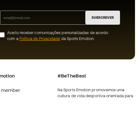
SUBSCREVER
Aceito receber comunicações personalizadas de acordo
com a
Política de Privacidade
da Sports Emotion.
motion
#BeTheBest
 member
Na Sports Emotion promovemos uma
cultura de vida desportiva orientada para
s
alcançar a felicidade plena do desportista,
graças ao ecossistema criado pela
nnosco
especialização de cada uma das marcas
que fazem parte do grupo.
erais de compra e
Ver todas as lojas