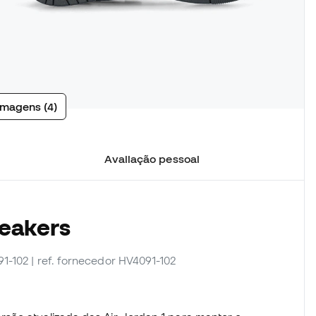
imagens (4)
Avaliação pessoal
neakers
91-102
| ref. fornecedor HV4091-102