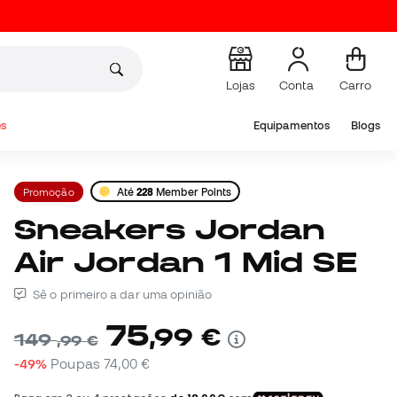
Lojas
Conta
Carro
s
Equipamentos
Blogs
Promoção
Até
228
Member Points
Sneakers Jordan
Air Jordan 1 Mid SE
Sê o primeiro a dar uma opinião
75
,
99
€
149
,
99
€
-49%
Poupas
74,00 €