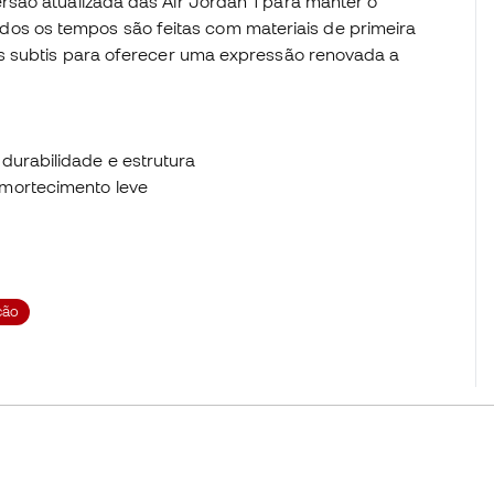
são atualizada das Air Jordan 1 para manter o
e todos os tempos são feitas com materiais de primeira
es subtis para oferecer uma expressão renovada a
durabilidade e estrutura
amortecimento leve
ção