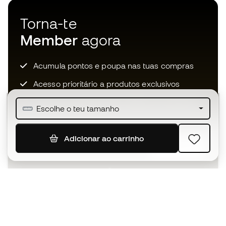
Torna-te
Member
agora
Acumula pontos e poupa nas tuas compras
Acesso prioritário a produtos exclusivos
Junta-te a mais de meio milhão de membros
Escolhe o teu tamanho
Adicionar ao carrinho
SUBSCREVER
Aceito receber comunicações personalizadas de acordo
com a
Política de Privacidade
da Sports Emotion.
A app
para quem vive o basquetebol