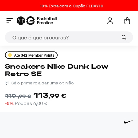
10% Extra com o Cupão FLDAY10
Até
342
Member Points
Sneakers Nike Dunk Low
Retro SE
Sê o primeiro a dar uma opinião
113
,
99
€
119
,
99
€
-5%
Poupas
6,00 €