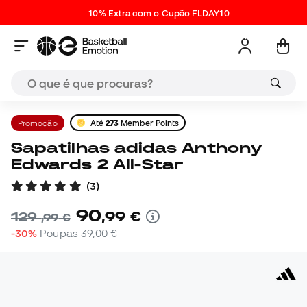
10% Extra com o Cupão FLDAY10
Promoção
Até
273
Member Points
Sapatilhas adidas Anthony
Edwards 2 All-Star
(
3
)
90
,
99
€
129
,
99
€
-30%
Poupas
39,00 €