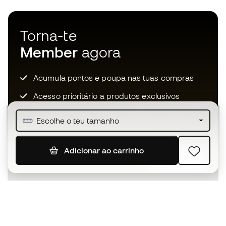
Torna-te
Member
agora
Acumula pontos e poupa nas tuas compras
Acesso prioritário a produtos exclusivos
Junta-te a mais de meio milhão de membros
Escolhe o teu tamanho
Adicionar ao carrinho
SUBSCREVER
Aceito receber comunicações personalizadas de acordo
com a
Política de Privacidade
da Sports Emotion.