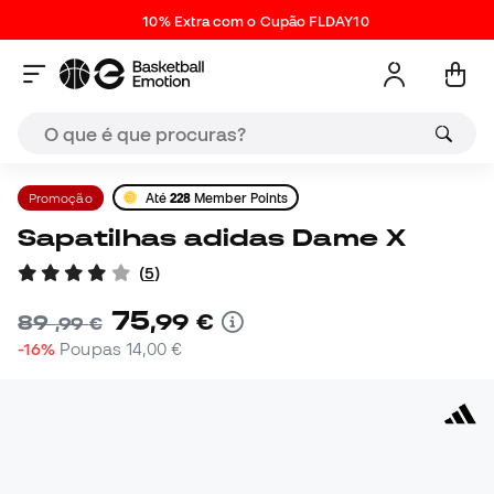
10% Extra com o Cupão FLDAY10
Promoção
Até
228
Member Points
Sapatilhas adidas Dame X
(
5
)
75
,
99
€
89
,
99
€
-16%
Poupas
14,00 €