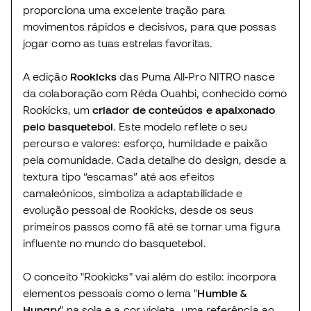
proporciona uma excelente tração para
movimentos rápidos e decisivos, para que possas
jogar como as tuas estrelas favoritas.
A edição
Rookicks
das Puma All‑Pro NITRO nasce
da colaboração com Réda Ouahbi, conhecido como
Rookicks, um
criador de conteúdos e apaixonado
pelo basquetebol
. Este modelo reflete o seu
percurso e valores: esforço, humildade e paixão
pela comunidade. Cada detalhe do design, desde a
textura tipo “escamas” até aos efeitos
camaleónicos, simboliza a adaptabilidade e
evolução pessoal de Rookicks, desde os seus
primeiros passos como fã até se tornar uma figura
influente no mundo do basquetebol.
O conceito "Rookicks" vai além do estilo: incorpora
elementos pessoais como o lema "
Humble &
Hungry
" na sola e a cor violeta, uma referência ao