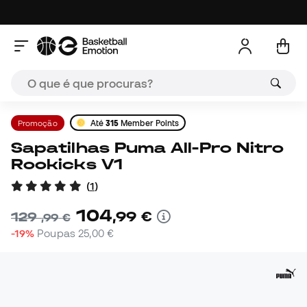
Promoção
Até
315
Member Points
Sapatilhas Puma All-Pro Nitro
Rookicks V1
(
1
)
104
,
99
€
129
,
99
€
-19%
Poupas
25,00 €