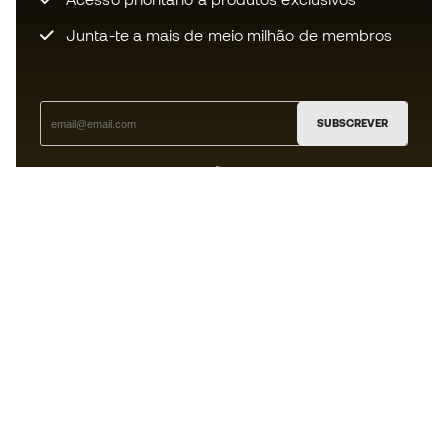
Junta-te a mais de meio milhão de membros
SUBSCREVER
Aceito receber comunicações personalizadas de acordo
com a
Política de Privacidade
da Sports Emotion.
A app
para quem vive o basquetebol
de forma diferente.