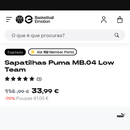
Esgotado
Até
102
Member Points
Sapatilhas Puma MB.04 Low
Team
(
1
)
33
,
99
€
114
,
99
€
-70%
Poupas
81,00 €