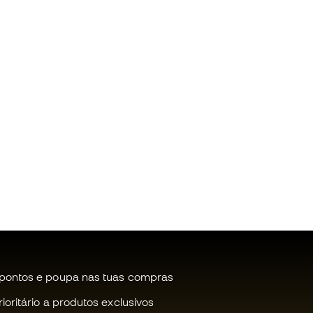
pontos e poupa nas tuas compras
oritário a produtos exclusivos