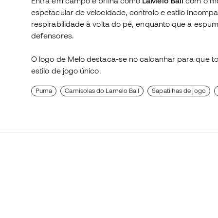
Entra em campo e brilha como
LaMelo Ball
com o m
espetacular de velocidade, controlo e estilo incomp
respirabilidade à volta do pé, enquanto que a espu
defensores.
O logo de Melo destaca-se no calcanhar para que t
estilo de jogo único.
Puma
Camisolas do Lamelo Ball
Sapatilhas de jogo