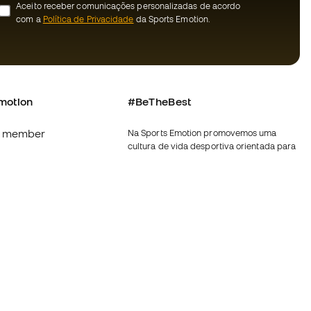
Aceito receber comunicações personalizadas de acordo
com a
Política de Privacidade
da Sports Emotion.
motion
#BeTheBest
 member
Na Sports Emotion promovemos uma
cultura de vida desportiva orientada para
s
alcançar a felicidade plena do desportista,
graças ao ecossistema criado pela
nnosco
especialização de cada uma das marcas
que fazem parte do grupo.
erais de compra e
Ver todas as lojas
ookies
Fútbol Emotion
rivacidade
Running Emotion