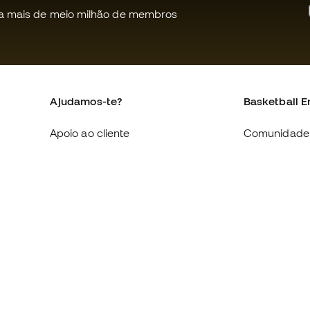
a mais de meio milhão de membros
Ajudamos-te?
Basketball E
Apoio ao cliente
Comunidade
Trocas e devoluções
Quem somo
Equivalência de tamanhos de
Trabalha co
sapatilhas
Condições g
Compliance
venda
Livro de Reclamações Eletrónico
Política de c
Sites internacionais da Basketball
Politica de p
Emotion
Aviso legal