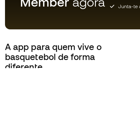
Member
agora
Junta-te 
A app
para quem vive o
basquetebol de forma
diferente.