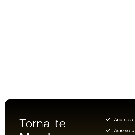
Torna-te
Acumula 
Acesso pri