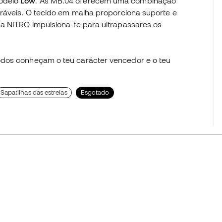
odelo
Low
. As MB.04 oferecem uma combinação
aráveis. O tecido em malha proporciona suporte e
ma NITRO impulsiona-te para ultrapassares os
odos conheçam o teu carácter vencedor e o teu
Sapatilhas das estrelas
Esgotado