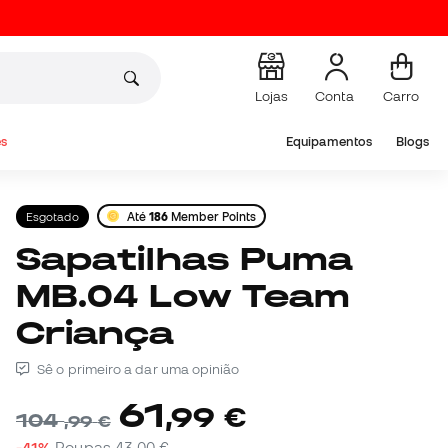
Lojas
Conta
Carro
s
Equipamentos
Blogs
Esgotado
Até
186
Member Points
Sapatilhas Puma
MB.04 Low Team
Criança
Sê o primeiro a dar uma opinião
61
,
99
€
104
,
99
€
-41%
Poupas
43,00 €