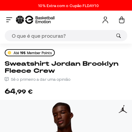
10% Extra com o Cupão FLDAY10
Até
195
Member Points
Sweatshirt Jordan Brooklyn
Fleece Crew
Sê o primeiro a dar uma opinião
64
,
99
€