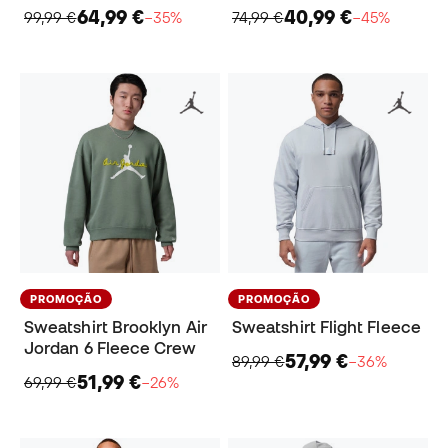
64,99 €
40,99 €
99,99 €
−35%
74,99 €
−45%
PROMOÇÃO
PROMOÇÃO
Sweatshirt Brooklyn Air
Sweatshirt Flight Fleece
Jordan 6 Fleece Crew
57,99 €
89,99 €
−36%
51,99 €
69,99 €
−26%