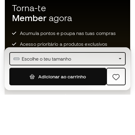
Torna-te
Member
agora
Acumula pontos e poupa nas tuas compras
Acesso prioritário a produtos exclusivos
Junta-te a mais de meio milhão de membros
Escolhe o teu tamanho
Adicionar ao carrinho
SUBSCREVER
Aceito receber comunicações personalizadas de acordo
com a
Política de Privacidade
da Sports Emotion.
A app
para quem vive o basquetebol