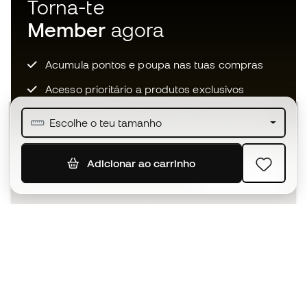
Torna-te
Member
agora
Acumula pontos e poupa nas tuas compras
Acesso prioritário a produtos exclusivos
Junta-te a mais de meio milhão de membros
Escolhe o teu tamanho
Adicionar ao carrinho
SUBSCREVER
Aceito receber comunicações personalizadas de acordo
com a
Política de Privacidade
da Sports Emotion.
A app
para quem vive o basquetebol
de forma diferente.