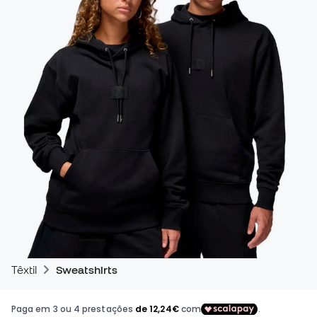
Têxtil
Sweatshirts