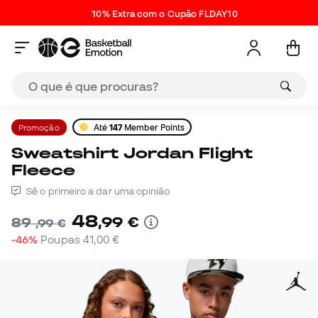
10% Extra com o Cupão FLDAY10
Promoção
Até
147
Member Points
Sweatshirt Jordan Flight
Fleece
Sê o primeiro a dar uma opinião
48
,
99
€
89
,
99
€
-46%
Poupas
41,00 €