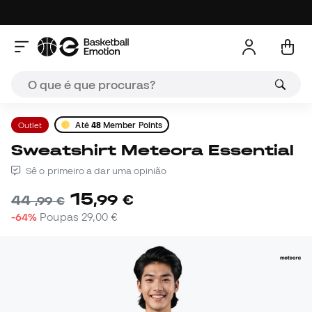
Outlet
Até
48
Member Points
Sweatshirt Meteora Essential
Sê o primeiro a dar uma opinião
15
,
99
€
44
,
99
€
-64%
Poupas
29,00 €