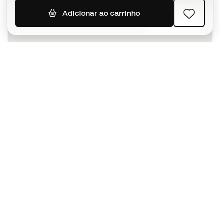
Adicionar ao carrinho
SUBSCREVER
Aceito receber comunicações personalizadas de acordo
com a
Política de Privacidade
da Sports Emotion.
A app
para quem vive o basquetebol
de forma diferente.