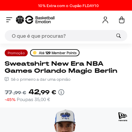
10% Extra com o Cupão FLDAY10
Promoção
Até
129
Member Points
Sweatshirt New Era NBA
Games Orlando Magic Berlin
Sê o primeiro a dar uma opinião
42
,
99
€
77
,
99
€
-45%
Poupas
35,00 €