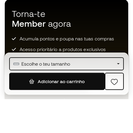
Torna-te
Member
agora
Acumula pontos e poupa nas tuas compras
Acesso prioritário a produtos exclusivos
Junta-te a mais de meio milhão de membros
Escolhe o teu tamanho
Adicionar ao carrinho
SUBSCREVER
Aceito receber comunicações personalizadas de acordo
com a
Política de Privacidade
da Sports Emotion.
A app
para quem vive o basquetebol