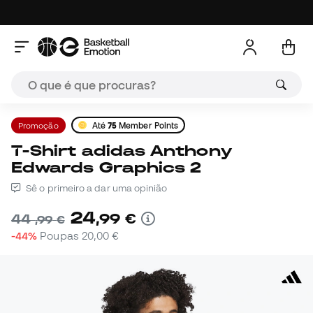
Promoção
Até
75
Member Points
T-Shirt adidas Anthony
Edwards Graphics 2
Sê o primeiro a dar uma opinião
24
,
99
€
44
,
99
€
-44%
Poupas
20,00 €