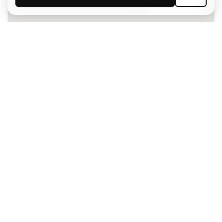
SUBSCREVER
Aceito receber comunicações personalizadas de acordo
com a
Política de Privacidade
da Sports Emotion.
A app
para quem vive o basquetebol
de forma diferente.
Ajudamos-te?