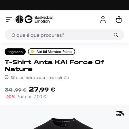
Esgotado
Até
84
Member Points
T-Shirt Anta KAI Force Of
Nature
Sê o primeiro a dar uma opinião
27
,
99
€
34
,
99
€
-20%
Poupas
7,00 €