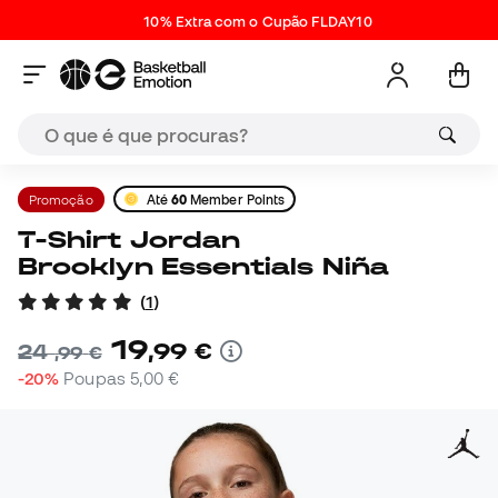
10% Extra com o Cupão FLDAY10
Promoção
Até
60
Member Points
T-Shirt Jordan
Brooklyn Essentials Niña
(
1
)
19
,
99
€
24
,
99
€
-20%
Poupas
5,00 €