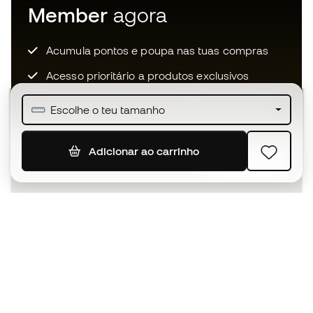
Member
agora
Acumula pontos e poupa nas tuas compras
Acesso prioritário a produtos exclusivos
Junta-te a mais de meio milhão de membros
Escolhe o teu tamanho
Adicionar ao carrinho
SUBSCREVER
Aceito receber comunicações personalizadas de acordo
com a
Política de Privacidade
da Sports Emotion.
A app
para quem vive o basquetebol
de forma diferente.