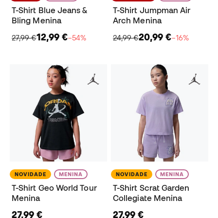
T-Shirt Blue Jeans &
T-Shirt Jumpman Air
Bling Menina
Arch Menina
12,99 €
20,99 €
27,99 €
−54%
24,99 €
−16%
NOVIDADE
MENINA
NOVIDADE
MENINA
T-Shirt Geo World Tour
T-Shirt Scrat Garden
Menina
Collegiate Menina
27,99 €
27,99 €