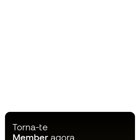
Torna-te
Member
agora