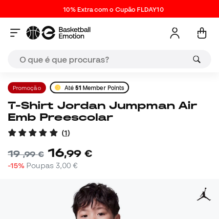
10% Extra com o Cupão FLDAY10
Promoção
Até
51
Member Points
T-Shirt Jordan Jumpman Air
Emb Preescolar
(
1
)
16
,
99
€
19
,
99
€
-15%
Poupas
3,00 €