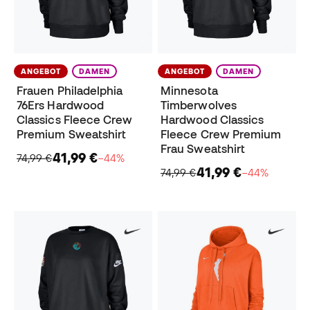
ANGEBOT
DAMEN
ANGEBOT
DAMEN
Frauen Philadelphia
Minnesota
76Ers Hardwood
Timberwolves
Classics Fleece Crew
Hardwood Classics
Premium Sweatshirt
Fleece Crew Premium
Frau Sweatshirt
41,99 €
74,99 €
−44%
41,99 €
74,99 €
−44%