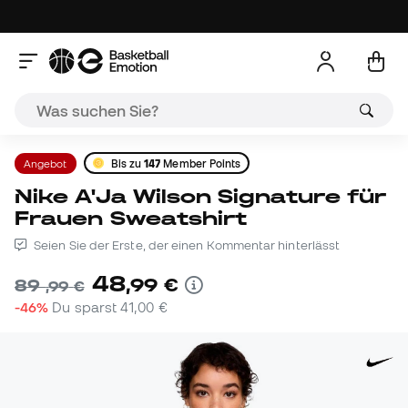
Angebot
Bis zu
147
Member Points
Nike A'Ja Wilson Signature für
Frauen Sweatshirt
Seien Sie der Erste, der einen Kommentar hinterlässt
48
,
99
€
89
,
99
€
-46%
Du sparst
41,00 €