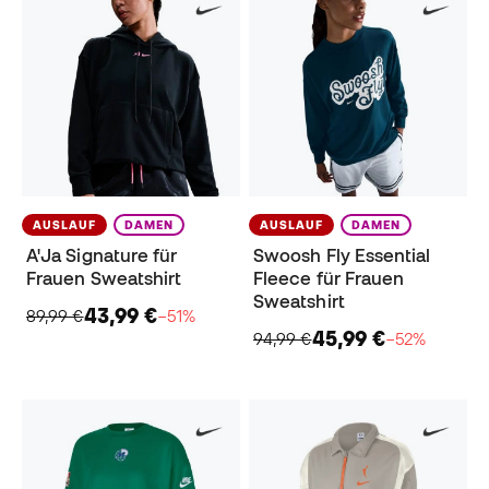
AUSLAUF
DAMEN
AUSLAUF
DAMEN
A'Ja Signature für
Swoosh Fly Essential
Frauen Sweatshirt
Fleece für Frauen
Sweatshirt
43,99 €
89,99 €
−51%
45,99 €
94,99 €
−52%