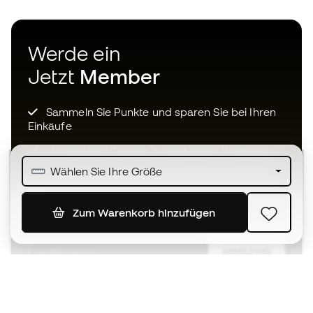
Werde ein
Jetzt
Member
Sammeln Sie Punkte und sparen Sie bei Ihren
Einkäufe
Vorrangiger Zugang zu exklusiven Produkten
Wählen Sie Ihre Größe
Treten Sie über einer halben Million Mitglieder
bei
Zum Warenkorb hinzufügen
ANMELDUNG
Ich bin damit einverstanden, dass ich gemäß der
Datenschutzrichtlinie
von Sports Emotion personalisierte
Mitteilungen erhalte.