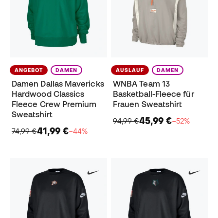
ANGEBOT
DAMEN
AUSLAUF
DAMEN
Damen Dallas Mavericks
WNBA Team 13
Hardwood Classics
Basketball-Fleece für
Fleece Crew Premium
Frauen Sweatshirt
Sweatshirt
45,99 €
94,99 €
−52%
41,99 €
74,99 €
−44%