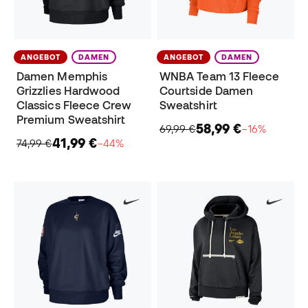
ANGEBOT
DAMEN
ANGEBOT
DAMEN
Damen Memphis
WNBA Team 13 Fleece
Grizzlies Hardwood
Courtside Damen
Classics Fleece Crew
Sweatshirt
Premium Sweatshirt
58,99 €
69,99 €
−16%
41,99 €
74,99 €
−44%