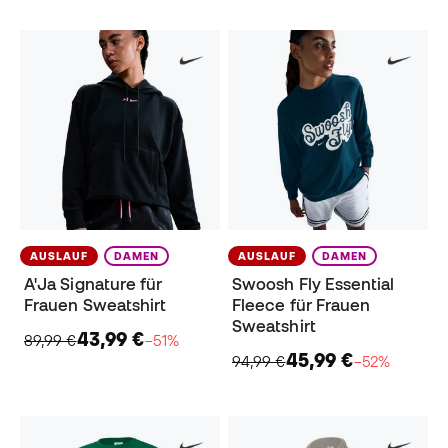
AUSLAUF
DAMEN
AUSLAUF
DAMEN
A'Ja Signature für
Swoosh Fly Essential
Frauen Sweatshirt
Fleece für Frauen
Sweatshirt
43,99 €
89,99 €
−51%
45,99 €
94,99 €
−52%