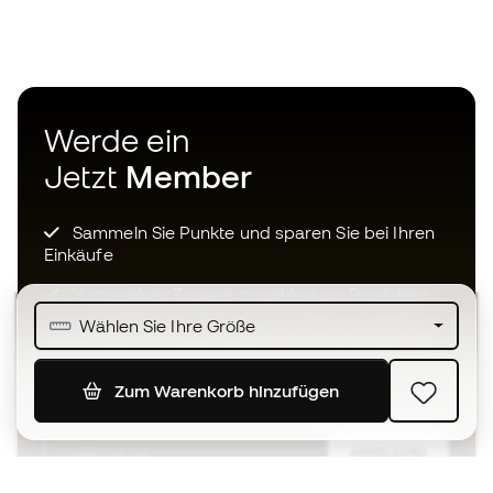
Werde ein
Jetzt
Member
Sammeln Sie Punkte und sparen Sie bei Ihren
Einkäufe
Vorrangiger Zugang zu exklusiven Produkten
Wählen Sie Ihre Größe
Treten Sie über einer halben Million Mitglieder
bei
Zum Warenkorb hinzufügen
ANMELDUNG