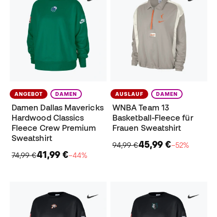
ANGEBOT
DAMEN
AUSLAUF
DAMEN
Damen Dallas Mavericks
WNBA Team 13
Hardwood Classics
Basketball-Fleece für
Fleece Crew Premium
Frauen Sweatshirt
Sweatshirt
45,99 €
94,99 €
−52%
41,99 €
74,99 €
−44%