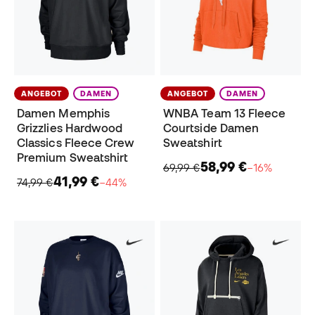
ANGEBOT
DAMEN
ANGEBOT
DAMEN
Damen Memphis
WNBA Team 13 Fleece
Grizzlies Hardwood
Courtside Damen
Classics Fleece Crew
Sweatshirt
Premium Sweatshirt
58,99 €
69,99 €
−16%
41,99 €
74,99 €
−44%