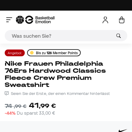
Angebot
Bis zu
126
Member Points
Nike Frauen Philadelphia
76Ers Hardwood Classics
Fleece Crew Premium
Sweatshirt
Seien Sie der Erste, der einen Kommentar hinterlässt
41
,
99
€
74
,
99
€
-44%
Du sparst
33,00 €