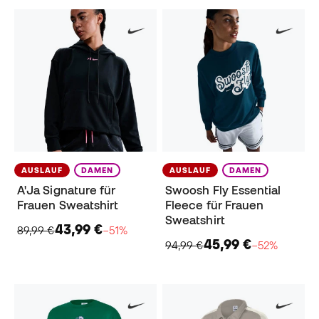
AUSLAUF
DAMEN
AUSLAUF
DAMEN
A'Ja Signature für
Swoosh Fly Essential
Frauen Sweatshirt
Fleece für Frauen
Sweatshirt
43,99 €
89,99 €
−51%
45,99 €
94,99 €
−52%