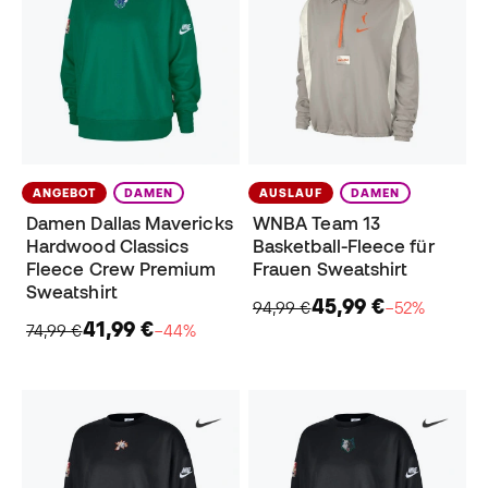
ANGEBOT
DAMEN
AUSLAUF
DAMEN
Damen Dallas Mavericks
WNBA Team 13
Hardwood Classics
Basketball-Fleece für
Fleece Crew Premium
Frauen Sweatshirt
Sweatshirt
45,99 €
94,99 €
−52%
41,99 €
74,99 €
−44%