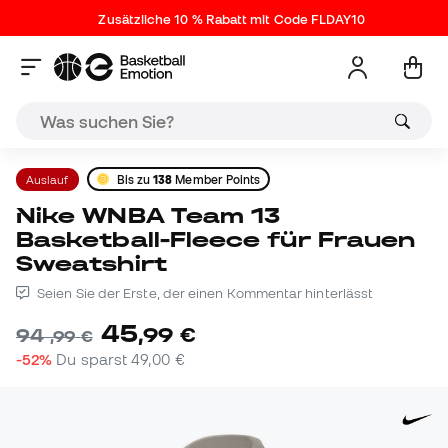
Zusätzliche 10 % Rabatt mit Code FLDAY10
Auslauf
Bis zu
138
Member Points
Nike WNBA Team 13
Basketball-Fleece für Frauen
Sweatshirt
Seien Sie der Erste, der einen Kommentar hinterlässt
45
,
99
€
94
,
99
€
-52%
Du sparst
49,00 €