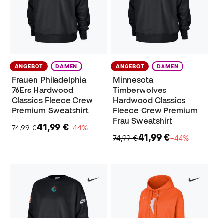
ANGEBOT
DAMEN
ANGEBOT
DAMEN
Frauen Philadelphia
Minnesota
76Ers Hardwood
Timberwolves
Classics Fleece Crew
Hardwood Classics
Premium Sweatshirt
Fleece Crew Premium
Frau Sweatshirt
41,99 €
74,99 €
−44%
41,99 €
74,99 €
−44%