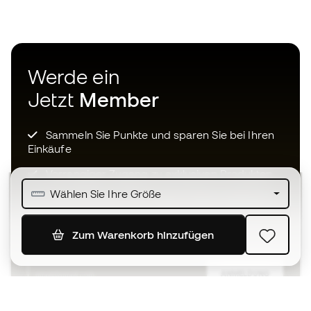
Werde ein
Jetzt
Member
Sammeln Sie Punkte und sparen Sie bei Ihren
Einkäufe
Vorrangiger Zugang zu exklusiven Produkten
Wählen Sie Ihre Größe
Treten Sie über einer halben Million Mitglieder
bei
Zum Warenkorb hinzufügen
ANMELDUNG
Ich bin damit einverstanden, dass ich gemäß der