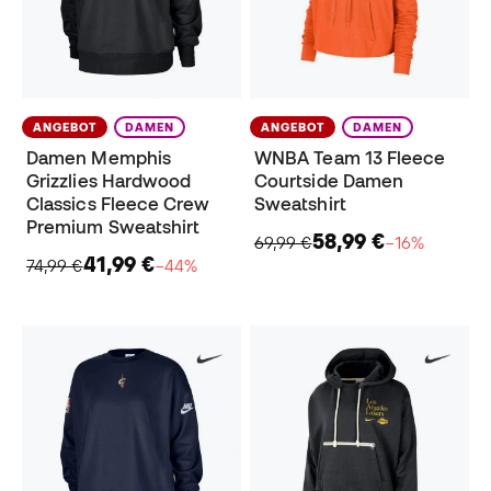
ANGEBOT
DAMEN
ANGEBOT
DAMEN
Damen Memphis
WNBA Team 13 Fleece
Grizzlies Hardwood
Courtside Damen
Classics Fleece Crew
Sweatshirt
Premium Sweatshirt
58,99 €
69,99 €
−16%
41,99 €
74,99 €
−44%