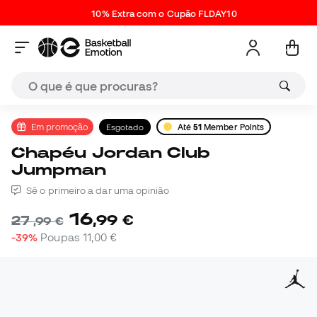
10% Extra com o Cupão FLDAY10
Em promoção
Esgotado
Até
51
Member Points
Chapéu Jordan Club
Jumpman
Sê o primeiro a dar uma opinião
16
,
99
€
27
,
99
€
-39%
Poupas
11,00 €