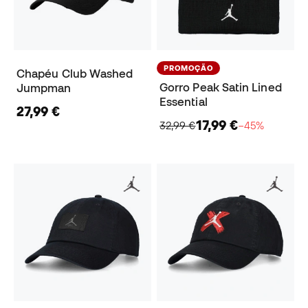
PROMOÇÃO
Chapéu Club Washed
Gorro Peak Satin Lined
Jumpman
Essential
27,99 €
17,99 €
32,99 €
−45%