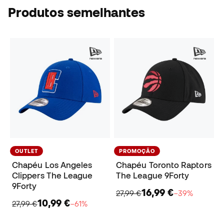
Produtos semelhantes
OUTLET
PROMOÇÃO
Chapéu Los Angeles
Chapéu Toronto Raptors
Clippers The League
The League 9Forty
9Forty
16,99 €
27,99 €
−39%
10,99 €
27,99 €
−61%