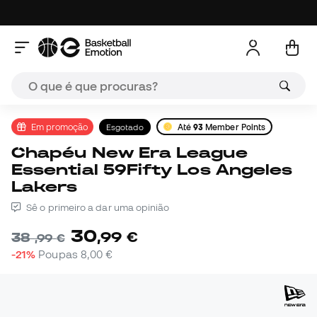
Em promoção
Esgotado
Até
93
Member Points
Chapéu New Era League
Essential 59Fifty Los Angeles
Lakers
Sê o primeiro a dar uma opinião
30
,
99
€
38
,
99
€
-21%
Poupas
8,00 €