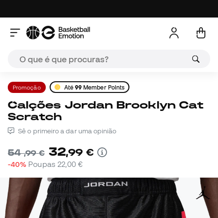
Promoção
Até
99
Member Points
Calções Jordan Brooklyn Cat
Scratch
Sê o primeiro a dar uma opinião
32
,
99
€
54
,
99
€
-40%
Poupas
22,00 €