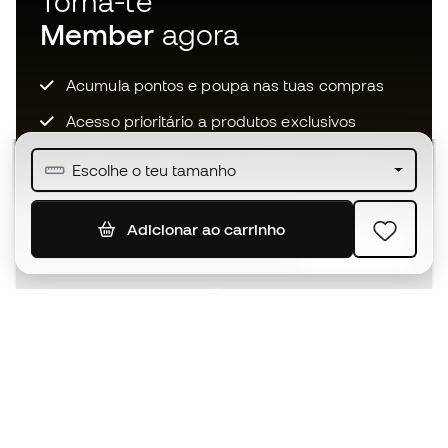
Torna-te
Member
agora
Acumula pontos e poupa nas tuas compras
Acesso prioritário a produtos exclusivos
Junta-te a mais de meio milhão de membros
Escolhe o teu tamanho
Adicionar ao carrinho
SUBSCREVER
Aceito receber comunicações personalizadas de acordo
com a
Política de Privacidade
da Sports Emotion.
A app
para quem vive o basquetebol
de forma diferente.