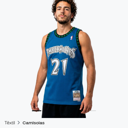
Têxtil
Camisolas