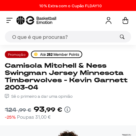
10% Extra com o Cupão FLDAY10
Promoção
Até
282
Member Points
Camisola Mitchell & Ness
Swingman Jersey Minnesota
Timberwolves - Kevin Garnett
2003-04
Sê o primeiro a dar uma opinião
93
,
99
€
124
,
99
€
-25%
Poupas
31,00 €