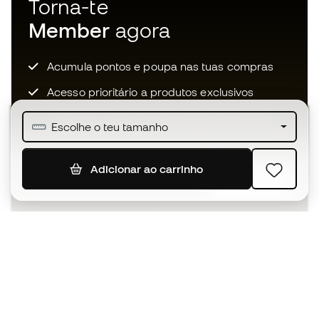
Torna-te
Member
agora
Acumula pontos e poupa nas tuas compras
Acesso prioritário a produtos exclusivos
Junta-te a mais de meio milhão de membros
Escolhe o teu tamanho
Adicionar ao carrinho
SUBSCREVER
Aceito receber comunicações personalizadas de acordo
com a
Política de Privacidade
da Sports Emotion.
A app
para quem vive o basquetebol
de forma diferente.