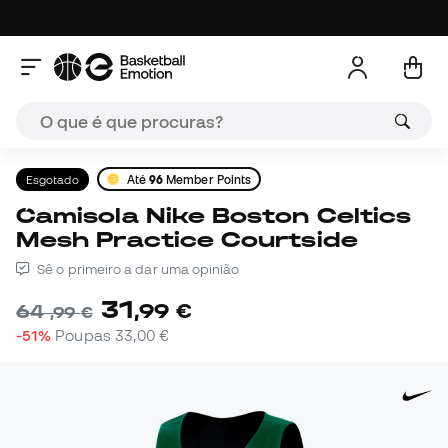
Esgotado
Até
96
Member Points
Camisola Nike Boston Celtics
Mesh Practice Courtside
Sê o primeiro a dar uma opinião
31
,
99
€
64
,
99
€
-51%
Poupas
33,00 €