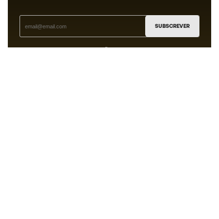
SUBSCREVER
Aceito receber comunicações personalizadas de acordo
com a
Política de Privacidade
da Sports Emotion.
A app
para quem vive o basquetebol
de forma diferente.