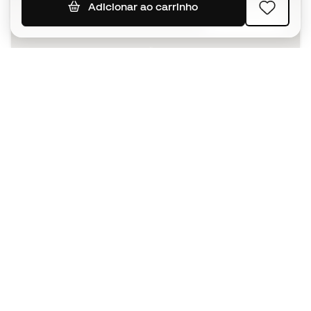
Adicionar ao carrinho
SUBSCREVER
Aceito receber comunicações personalizadas de acordo
com a
Política de Privacidade
da Sports Emotion.
A app
para quem vive o basquetebol
de forma diferente.
Ajudamos-te?