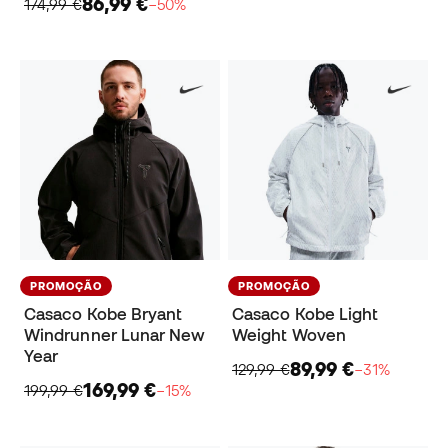
86,99 €
174,99 €
−50%
PROMOÇÃO
PROMOÇÃO
Casaco Kobe Bryant
Casaco Kobe Light
Windrunner Lunar New
Weight Woven
Year
89,99 €
129,99 €
−31%
169,99 €
199,99 €
−15%