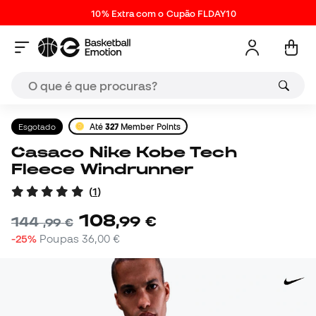
10% Extra com o Cupão FLDAY10
Esgotado
Até
327
Member Points
Casaco Nike Kobe Tech
Fleece Windrunner
(
1
)
108
,
99
€
144
,
99
€
-25%
Poupas
36,00 €