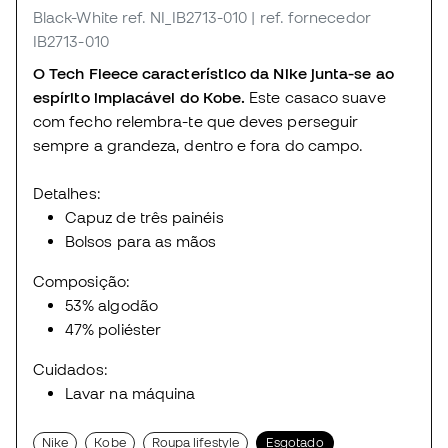
Black-White
ref. NI_IB2713-010
| ref. fornecedor
IB2713-010
O Tech Fleece característico da Nike junta-se ao
espírito implacável do Kobe.
Este casaco suave
com fecho relembra-te que deves perseguir
sempre a grandeza, dentro e fora do campo.
Detalhes:
Capuz de três painéis
Bolsos para as mãos
Composição:
53% algodão
47% poliéster
Cuidados:
Lavar na máquina
Nike
Kobe
Roupa lifestyle
Esgotado