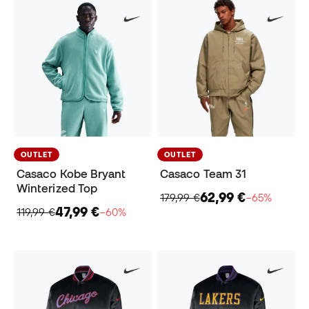
OUTLET
OUTLET
Casaco Kobe Bryant
Casaco Team 31
Winterized Top
62,99 €
179,99 €
−65%
47,99 €
119,99 €
−60%