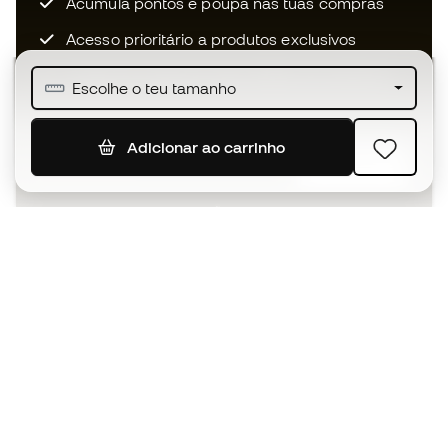
Acumula pontos e poupa nas tuas compras
Acesso prioritário a produtos exclusivos
Junta-te a mais de meio milhão de membros
Escolhe o teu tamanho
Adicionar ao carrinho
SUBSCREVER
Aceito receber comunicações personalizadas de acordo
com a
Política de Privacidade
da Sports Emotion.
A app
para quem vive o basquetebol
de forma diferente.