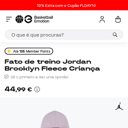
10% Extra com o Cupão FLDAY10
Até
135
Member Points
Fato de treino Jordan
Brooklyn Fleece Criança
Sê o primeiro a dar uma opinião
44
,
99
€