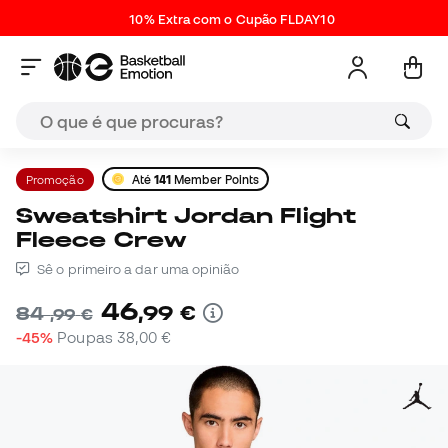
10% Extra com o Cupão FLDAY10
Promoção
Até
141
Member Points
Sweatshirt Jordan Flight
Fleece Crew
Sê o primeiro a dar uma opinião
46
,
99
€
84
,
99
€
-45%
Poupas
38,00 €