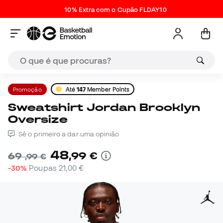
10% Extra com o Cupão FLDAY10
Promoção
Até
147
Member Points
Sweatshirt Jordan Brooklyn
Oversize
Sê o primeiro a dar uma opinião
48
,
99
€
69
,
99
€
-30%
Poupas
21,00 €