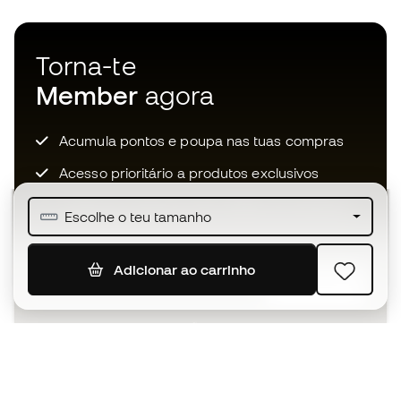
Torna-te
Member
agora
Acumula pontos e poupa nas tuas compras
Acesso prioritário a produtos exclusivos
Junta-te a mais de meio milhão de membros
Escolhe o teu tamanho
Adicionar ao carrinho
SUBSCREVER
Aceito receber comunicações personalizadas de acordo
com a
Política de Privacidade
da Sports Emotion.