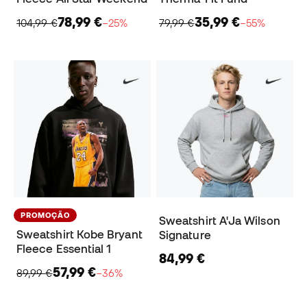
78,99 €
35,99 €
104,99 €
−25%
79,99 €
−55%
PROMOÇÃO
Sweatshirt A'Ja Wilson
Sweatshirt Kobe Bryant
Signature
Fleece Essential 1
84,99 €
57,99 €
89,99 €
−36%