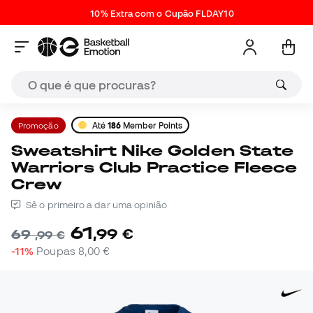
10% Extra com o Cupão FLDAY10
Promoção
Até
186
Member Points
Sweatshirt Nike Golden State
Warriors Club Practice Fleece
Crew
Sê o primeiro a dar uma opinião
61
,
99
€
69
,
99
€
-11%
Poupas
8,00 €