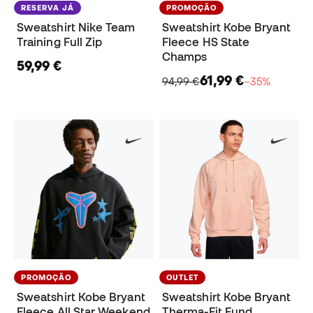
RESERVA JÁ
PROMOÇÃO
Sweatshirt Nike Team
Sweatshirt Kobe Bryant
Training Full Zip
Fleece HS State
Champs
59,99 €
61,99 €
94,99 €
−35%
PROMOÇÃO
OUTLET
Sweatshirt Kobe Bryant
Sweatshirt Kobe Bryant
Fleece All Star Weekend
Therma-Fit Fund