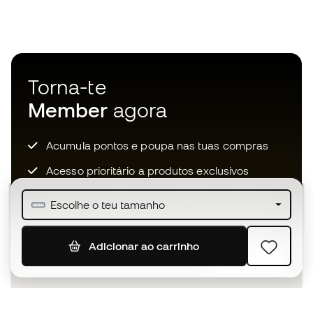
Torna-te
Member
agora
Acumula pontos e poupa nas tuas compras
Acesso prioritário a produtos exclusivos
Junta-te a mais de meio milhão de membros
Escolhe o teu tamanho
Adicionar ao carrinho
SUBSCREVER
Aceito receber comunicações personalizadas de acordo
com a
Política de Privacidade
da Sports Emotion.