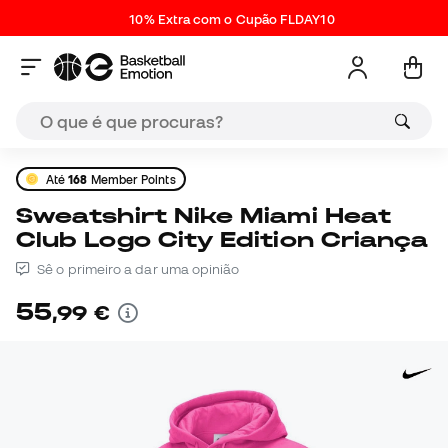
10% Extra com o Cupão FLDAY10
Até
168
Member Points
Sweatshirt Nike Miami Heat
Club Logo City Edition Criança
Sê o primeiro a dar uma opinião
55
,
99
€