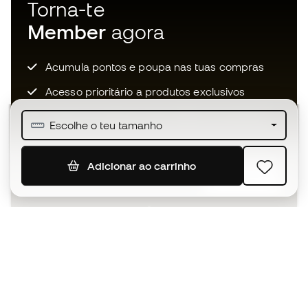
Torna-te
Member
agora
Acumula pontos e poupa nas tuas compras
Acesso prioritário a produtos exclusivos
Junta-te a mais de meio milhão de membros
Escolhe o teu tamanho
Adicionar ao carrinho
SUBSCREVER
Aceito receber comunicações personalizadas de acordo
com a
Política de Privacidade
da Sports Emotion.
A app
para quem vive o basquetebol
de forma diferente.