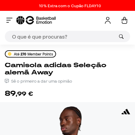
10% Extra com o Cupão FLDAY10
Até
270
Member Points
Camisola adidas Seleção
alemã Away
Sê o primeiro a dar uma opinião
89
,
99
€