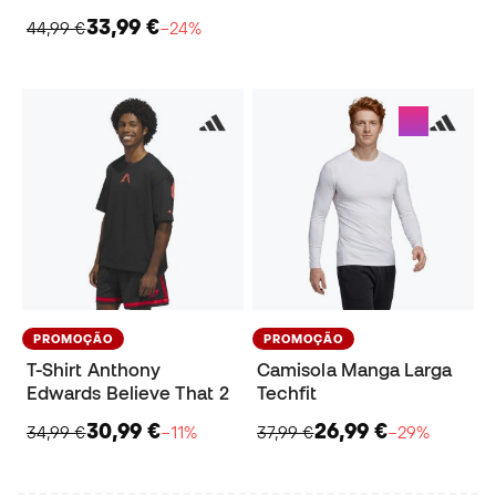
33,99 €
44,99 €
−24%
PROMOÇÃO
PROMOÇÃO
T-Shirt Anthony
Camisola Manga Larga
Edwards Believe That 2
Techfit
30,99 €
26,99 €
34,99 €
−11%
37,99 €
−29%