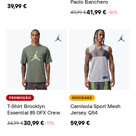
Paolo Banchero
39,99 €
41,99 €
49,99 €
−16%
PROMOÇÃO
NOVIDADE
T-Shirt Brooklyn
Camisola Sport Mesh
Essential 85 GFX Crew
Jersey Q54
30,99 €
59,99 €
34,99 €
−11%