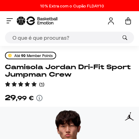
10% Extra com o Cupão FLDAY10
Até
90
Member Points
Camisola Jordan Dri-Fit Sport
Jumpman Crew
(
1
)
29
,
99
€