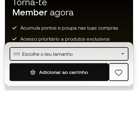
Torna-te
Member
agora
Acumula pontos e poupa nas tuas compras
Acesso prioritário a produtos exclusivos
Junta-te a mais de meio milhão de membros
Escolhe o teu tamanho
Adicionar ao carrinho
SUBSCREVER
Aceito receber comunicações personalizadas de acordo
com a
Política de Privacidade
da Sports Emotion.
A app
para quem vive o basquetebol
de forma diferente.