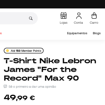
Lojas
Conta
Carro
s
Equipamentos
Blogs
Até
150
Member Points
T-Shirt Nike Lebron
James "For the
Record" Max 90
Sê o primeiro a dar uma opinião
49
,
99
€