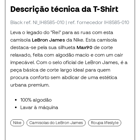
Descrição técnica da T-Shirt
Black
ref. NI_IH8585-010
| ref. fornecedor IH8585-010
Leva o legado do "Rei" para as ruas com esta
camisola
LeBron James
da Nike. Esta camisola
destaca-se pela sua silhueta
Max90
de corte
relaxado, feita com algodão macio e com um cair
impecável. Com o selo oficial de LeBron James, é a
peça básica de corte largo ideal para quem
procura conforto sem abdicar de uma estética
urbana premium.
100% algodão
Lavar à máquina
Nike
Camisolas do LeBron James
Roupa lifestyle