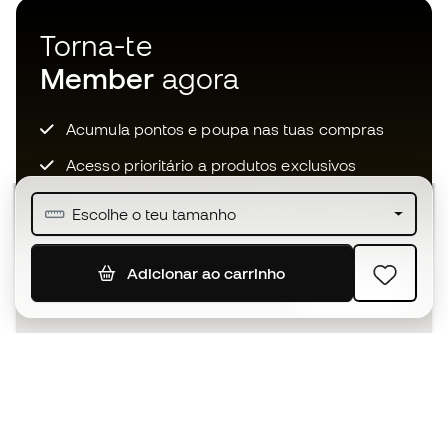
Torna-te
Member
agora
Acumula pontos e poupa nas tuas compras
Acesso prioritário a produtos exclusivos
Junta-te a mais de meio milhão de membros
Escolhe o teu tamanho
Adicionar ao carrinho
SUBSCREVER
Aceito receber comunicações personalizadas de acordo
com a
Política de Privacidade
da Sports Emotion.
A app
para quem vive o basquetebol