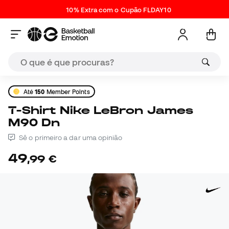
10% Extra com o Cupão FLDAY10
Até
150
Member Points
T-Shirt Nike LeBron James
M90 Dn
Sê o primeiro a dar uma opinião
49
,
99
€